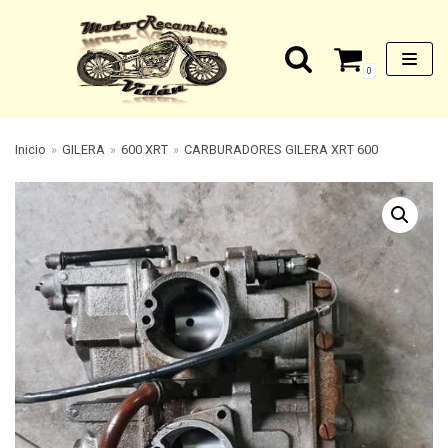
Saltar
0
al
contenido
Inicio
»
GILERA
»
600 XRT
»
CARBURADORES GILERA XRT 600