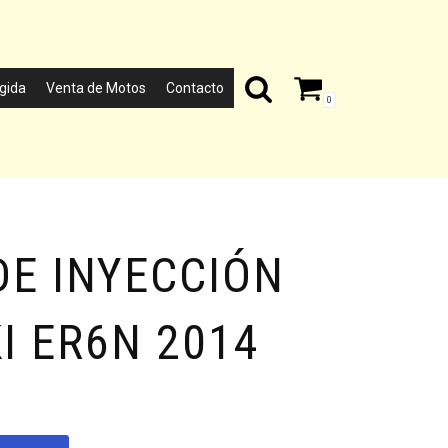
gida
Venta de Motos
Contacto
0
DE INYECCIÓN
I ER6N 2014