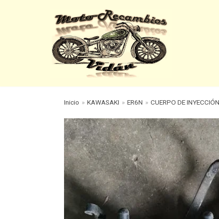
Saltar
al
contenido
Inicio
»
KAWASAKI
»
ER6N
»
CUERPO DE INYECCIÓ