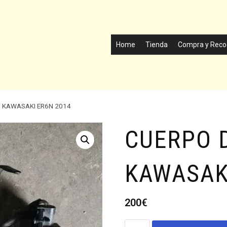
Home
Tienda
Compra y Reco
N KAWASAKI ER6N 2014
CUERPO 
KAWASAK
200
€