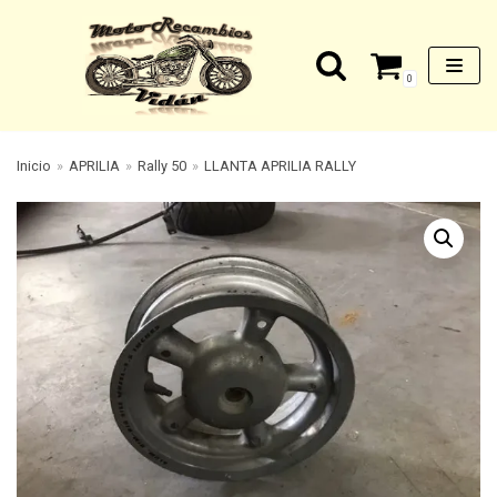
Saltar
0
al
contenido
Inicio
»
APRILIA
»
Rally 50
»
LLANTA APRILIA RALLY