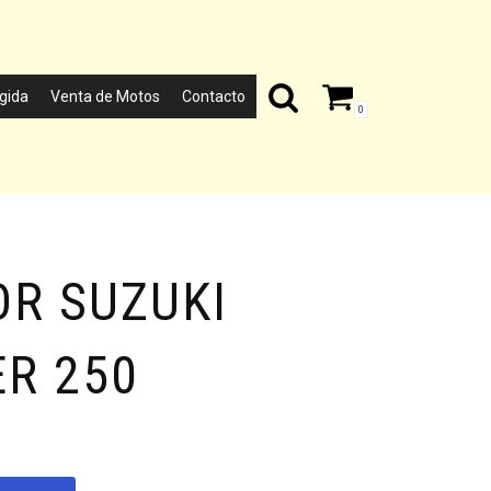
gida
Venta de Motos
Contacto
0
R SUZUKI
R 250