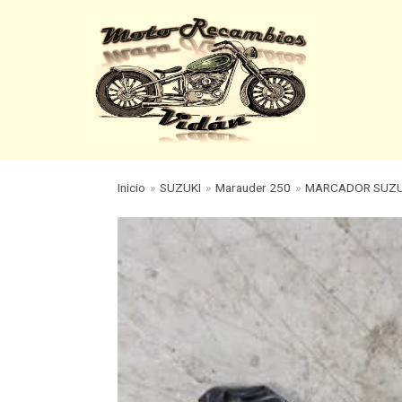
Saltar
al
contenido
Inicio
»
SUZUKI
»
Marauder 250
»
MARCADOR SUZU