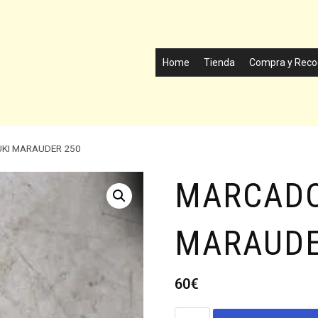
Home
Tienda
Compra y Reco
KI MARAUDER 250
MARCADO
MARAUDE
60
€