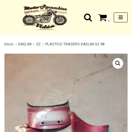
Saltar
0
al
contenido
Inicio
»
DAELIM
»
S2
»
PLÁSTICO TRASERO DAELIM S2 98