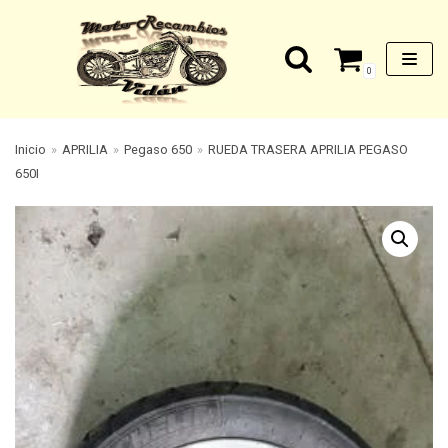
Saltar
0
al
contenido
Inicio
»
APRILIA
»
Pegaso 650
»
RUEDA TRASERA APRILIA PEGASO
650I