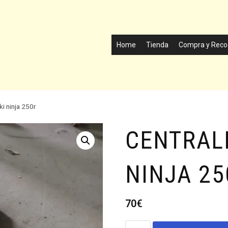
Home
Tienda
Compra y Reco
ki ninja 250r
CENTRAL
NINJA 25
70
€