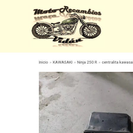
Saltar
al
contenido
Inicio
»
KAWASAKI
»
Ninja 250 R
»
centralita kawasa