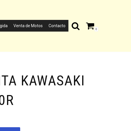
gida
Venta de Motos
Contacto
0
ITA KAWASAKI
0R