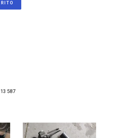
RRITO
213 587