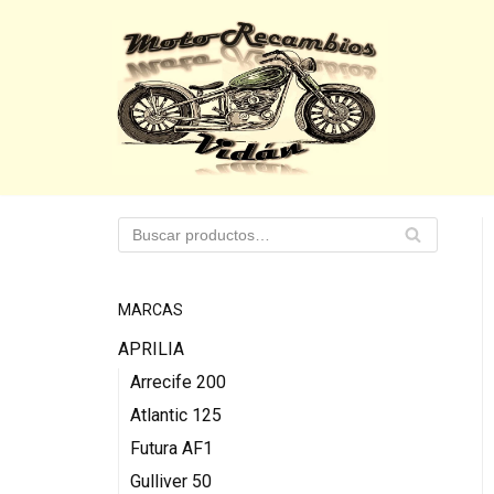
Saltar
al
contenido
B
U
S
C
A
MARCAS
R
APRILIA
Arrecife 200
Atlantic 125
Futura AF1
Gulliver 50