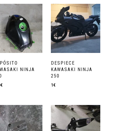
PÓSITO
DESPIECE
WASAKI NINJA
KAWASAKI NINJA
0
250
0
€
1
€