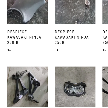
DESPIECE
DESPIECE
DE
KAWASAKI NINJA
KAWASAKI NINJA
KA
250 R
250R
25
1
€
1
€
1
€