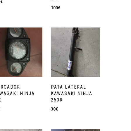
0
€
100
€
RCADOR
PATA LATERAL
WASAKI NINJA
KAWASAKI NINJA
0
250R
€
30
€