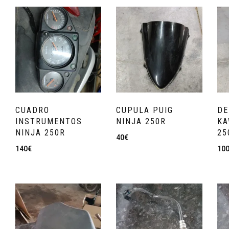
CUADRO
CUPULA PUIG
DE
INSTRUMENTOS
NINJA 250R
KA
NINJA 250R
25
40
€
140
€
10