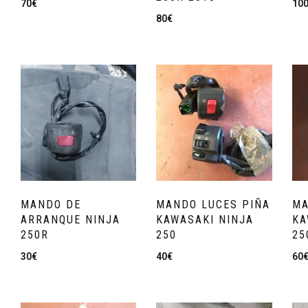
70
€
10
80
€
MANDO DE
MANDO LUCES PIÑA
MA
ARRANQUE NINJA
KAWASAKI NINJA
KA
250R
250
25
30
€
40
€
60