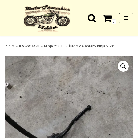
Saltar
0
al
contenido
Inicio
»
KAWASAKI
»
Ninja 250 R
»
freno delantero ninja 250r