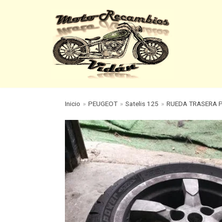
Saltar
al
contenido
Inicio
»
PEUGEOT
»
Satelis 125
»
RUEDA TRASERA P