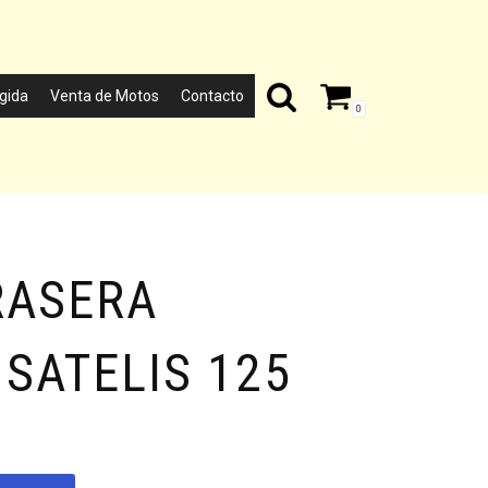
gida
Venta de Motos
Contacto
0
RASERA
SATELIS 125