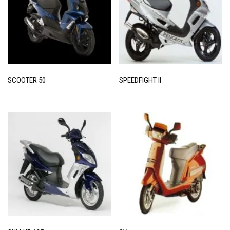
650
K75
R 1100 S
RT
1100
1200
SCOOTER 50
SPEEDFIGHT II
S 1000 RR
CAGIVA
Aletta
Blues 125
Cocis
Elefant 600
Freccia
DAELIM
Besbi 125
Cordi 50