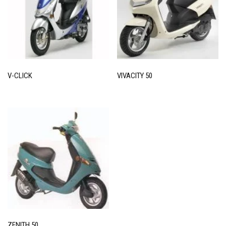
Senda
Vamos
DUCATI
Multistrada 1098
Multistrada 1200
Multistrada 749
V-CLICK
VIVACITY 50
GAS GAS
Pampera 125
GILERA
600 XRT
Runner
Surfer 50
HARLEY-DAVIDSON
Sportster 1200
V-Rod
HONDA
ZENITH 50