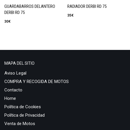
Rally 50
GUARDABARROS DELANTERO
RADIADOR DERBI RD 75
RS 125
DERBI RD 75
35
€
RS 50
30
€
RS4 GPR
RSV 1000
Scarabeo 250
Sonic 50
SR 50
MAPA DEL SITIO
SX 50
Aviso Legal
Tuono 1000
COMPRA Y RECOGIDA DE MOTOS
BMW
Contacto
800GT
Home
GS
Política de Cookies
1100
Política de Privacidad
1200
Venta de Motos