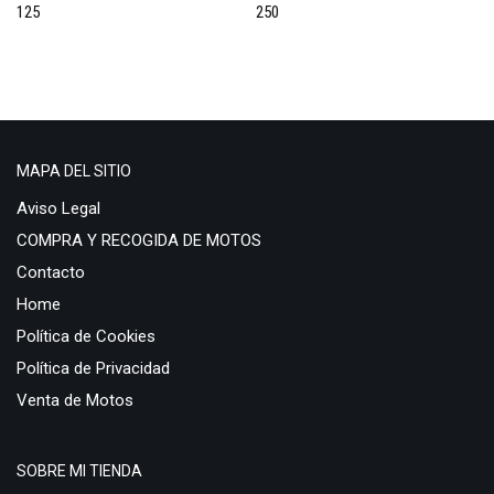
125
250
Rally 50
RS 125
RS 50
RS4 GPR
RSV 1000
MAPA DEL SITIO
Scarabeo 250
Sonic 50
Aviso Legal
SR 50
COMPRA Y RECOGIDA DE MOTOS
SX 50
Contacto
Tuono 1000
Home
BMW
Política de Cookies
800GT
Política de Privacidad
GS
Venta de Motos
1100
1200
SOBRE MI TIENDA