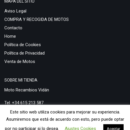
650
MAPA DEL SITIO
K75
Aviso Legal
R 1100 S
COMPRA Y RECOGIDA DE MOTOS
RT
Contacto
1100
Home
1200
Política de Cookies
S 1000 RR
Política de Privacidad
CAGIVA
Venta de Motos
Aletta
Blues 125
SOBRE MI TIENDA
Cocis
Moto Recambios Vidán
Elefant 600
Freccia
Tel: +34 615 213 587
DAELIM
Este sitio web utiliza cookies para mejorar su experiencia.
Email:
pedidosweb@desguacedemotos.info
Besbi 125
Asumiremos que está de acuerdo con esto, pero puede optar
Cordi 50
por no participar si lo desea.
Ajustes Cookies
Aceptar