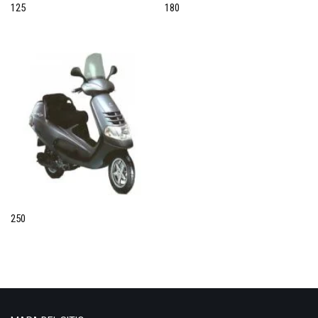
125
180
Rally 50
RS 125
RS 50
RS4 GPR
RSV 1000
Scarabeo 250
Sonic 50
SR 50
SX 50
Tuono 1000
BMW
250
800GT
GS
1100
1200